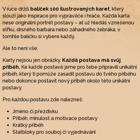
V ruce držíš
balíček 100 ilustrovaných karet
, který
slouží jako inspirace pro vypravěče i hráče. Každá karta
nese originální portrét postavy – ať už hledáš vznešenou
elfku, drsného barbara nebo záhadného žebráka, v
tomhle balíčku si vybere každý.
Ale to není vše.
Karty nejsou jen obrázky.
Každá postava má svůj
příběh.
Ke každé postavě jsme pro tebe připravili unikátní
příběh, který ti pomůže zasadit postavu do tvého příběhu
nebo dokonce postavit nový příběh okolo této unikátní
postavy.
Pro každou postavu zde nalezneš:
Jméno či přezdívku
Příběh, minulost a motivace postavy
Krátký příběh
Statbloky pro souboj či vyjednávání