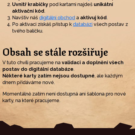
Uvnitř krabičky
pod kartami najdeš
unikátní
aktivační kód
.
Navštiv náš
digitální obchod
a
aktivuj kód
.
Po aktivaci získáš přístup k
databázi
všech postav z
tvého balíčku.
Obsah se stále rozšiřuje
V tuto chvíli pracujeme na
validaci a doplnění všech
postav do digitální databáze
.
Některé karty zatím nejsou dostupné
, ale každým
dnem přidáváme nové.
Momentálně zatím není dostupná ani šablona pro nové
karty, na které pracujeme.