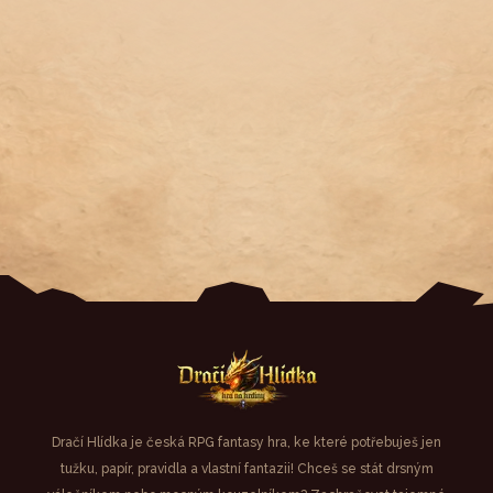
Dračí Hlídka je česká RPG fantasy hra, ke které potřebuješ jen
tužku, papír, pravidla a vlastní fantazii! Chceš se stát drsným