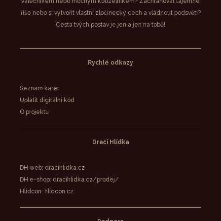
válečníkem nebo mocným kouzelníkem? Zachraňovat tajemné
říše nebo si vytvořit vlastní zločinecký cech a vládnout podsvětí?
Cesta tvých postav je jen a jen na tobě!
Rychlé odkazy
Seznam karet
Uplatit digitální kód
O projektu
Dračí Hlídka
DH web: dracihlidka.cz
DH e-shop: dracihlidka.cz/prodej/
Hlídcon: hlidcon.cz